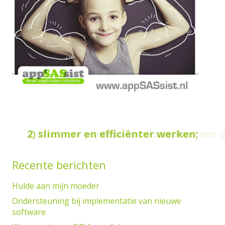
2
1
)
slimmer
het
en
professionaliseren
efficiënter
van
werken
uw kantoor 
;
Recente berichten
Hulde aan mijn moeder
Ondersteuning bij implementatie van nieuwe
software