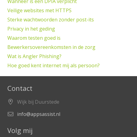
Wanneer is een DPIA verplicht
Veilige websites met HTTPS
Sterke wachtwoorden zonder post-its
Privacy in het geding
Waarom testen goed is
Bewerkersovereenkomsten in de zorg
Wat is Angler Phishing?
Hoe goed kent internet mij als persoon?
Contact
Wijk bij Duurstede
info@appsassist.nl
Volg mij