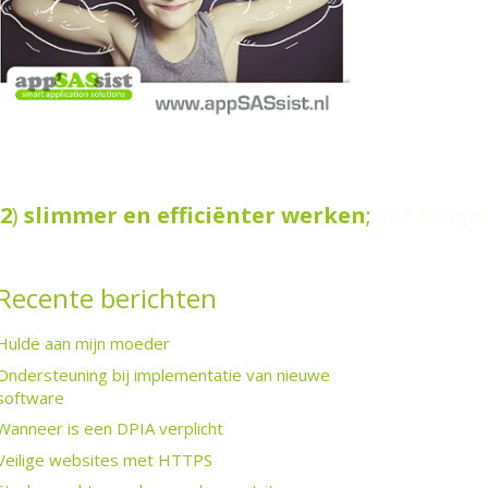
3
2
)
adviseren
slimmer
over
en
de
efficiënter
privacywetgeving
werken
.
;
Recente berichten
Hulde aan mijn moeder
Ondersteuning bij implementatie van nieuwe
software
Wanneer is een DPIA verplicht
Veilige websites met HTTPS