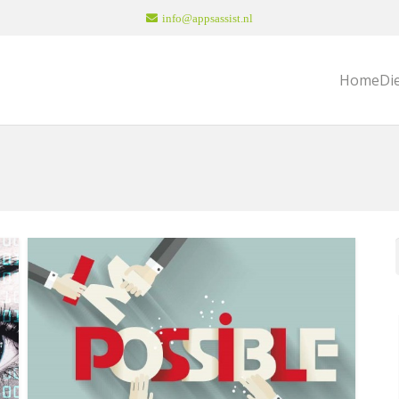
info@appsassist.nl
Home
Di