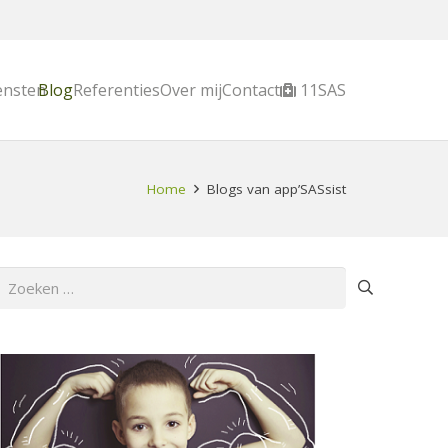
ensten
Blog
Referenties
Over mij
Contact
11SAS
Home
Blogs van app’SASsist
Zoeken
naar: