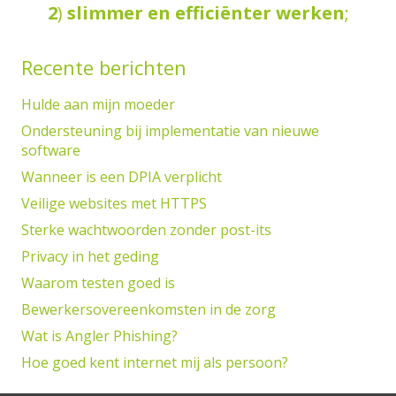
3
2
)
adviseren
slimmer
over
en
de
efficiënter
privacywetgevin
werken
.
;
Recente berichten
Hulde aan mijn moeder
Ondersteuning bij implementatie van nieuwe
software
Wanneer is een DPIA verplicht
Veilige websites met HTTPS
Sterke wachtwoorden zonder post-its
Privacy in het geding
Waarom testen goed is
Bewerkersovereenkomsten in de zorg
Wat is Angler Phishing?
Hoe goed kent internet mij als persoon?