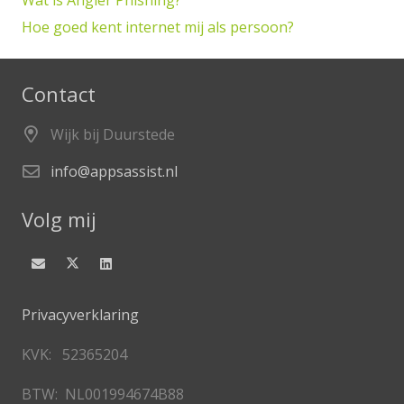
Wat is Angler Phishing?
Hoe goed kent internet mij als persoon?
Contact
Wijk bij Duurstede
info@appsassist.nl
Volg mij
Privacyverklaring
KVK: 52365204
BTW: NL001994674B88