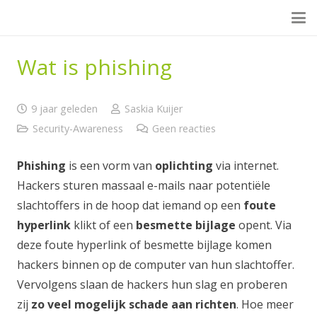
Wat is phishing
9 jaar geleden
Saskia Kuijer
Security-Awareness
Geen reacties
Phishing
is een vorm van
oplichting
via internet.
Hackers sturen massaal e-mails naar potentiële
slachtoffers in de hoop dat iemand op een
foute
hyperlink
klikt of een
besmette bijlage
opent. Via
deze foute hyperlink of besmette bijlage komen
hackers binnen op de computer van hun slachtoffer.
Vervolgens slaan de hackers hun slag en proberen
zij
zo veel mogelijk schade aan richten
. Hoe meer